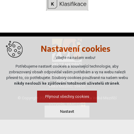
Nastavení cookies
Vítejte na našem webu!
Potřebujeme nastavit cookies a související technologie, aby
zobrazovaný obsah odpovídal vašim potřebám a vy na webu nalezli
Základní umělecká škola Velké Meziříčí, příspěvková organizace,
přesně to, co potřebujete. Soubory cookies používané na našem webu
Poříčí 808/7
nikdy neslouží ke zjišťování totožnosti uživatelů stránek
.
Velké Meziříčí, 594 01
Přijmout všechny cookies
© Copyright 2026 Základní umělecká škola Velké Meziříčí
VYTVOŘIL XART.CZ
Nastavit
Technická cookies