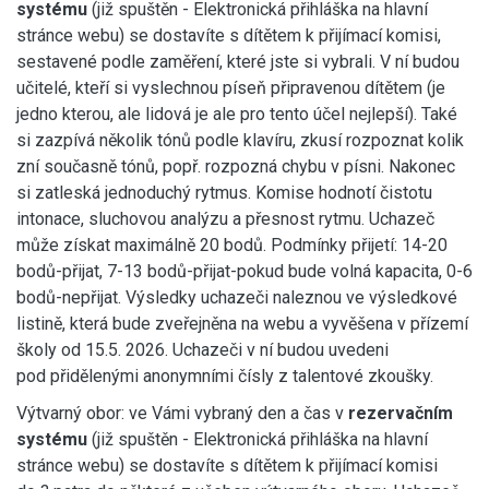
systém
u
(již spuštěn - Elektronická přihláška na hlavní
stránce webu) se dostavíte s dítětem k přijímací komisi,
sestavené podle zaměření, které jste si vybrali. V ní budou
učitelé, kteří si vyslechnou píseň připravenou dítětem (je
jedno kterou, ale lidová je ale pro tento účel nejlepší). Také
si zazpívá několik tónů podle klavíru, zkusí rozpoznat kolik
zní současně tónů, popř. rozpozná chybu v písni. Nakonec
si zatleská jednoduchý rytmus. Komise hodnotí čistotu
intonace, sluchovou analýzu a přesnost rytmu. Uchazeč
může získat maximálně 20 bodů. Podmínky přijetí: 14-20
bodů-přijat, 7-13 bodů-přijat-pokud bude volná kapacita, 0-6
bodů-nepřijat. Výsledky uchazeči naleznou ve výsledkové
listině, která bude zveřejněna na webu a vyvěšena v přízemí
školy od 15.5. 2026. Uchazeči v ní budou uvedeni
pod přidělenými anonymními čísly z talentové zkoušky.
Výtvarný obor: ve Vámi vybraný den a čas v
rezervačním
systém
u
(již spuštěn - Elektronická přihláška na hlavní
stránce webu) se dostavíte s dítětem k přijímací komisi