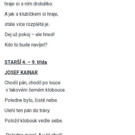
hraje si s ním drobátko.
A jak s klubíčkem si hraje,
stále více rozplétá je.
Dej už pokoj – ale hned!
Kdo to bude navíjet?
STARŠÍ 4. – 9. třída
JOSEF KAINAR
Chodil pán, chodil po louce
v takovém černém klobouce.
Poledne bylo, čisté nebe.
Ulehl ten pán do trávy.
Položil klobouk vedle sebe.