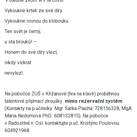
Poledne zvoní. A v té chvíli
Vykoukne krtek ze své díry.
Vykoukne rovnou do klobouku.
Ten svět je černý,
u sta brouků! –
Honem do své díry vlezl,
nikdy víckrát
nevylezl.
Na pobočce ZUŠ v Křižanově (hra na klavír) proběhnou
talentové přijímací zkoušky
mimo rezervační systém
.
(Kontakty na p.učitelky: Mgr. Šárka Plachá: 728156328, MgA.
Mária Nedomová PhD.: 608132815). Na pobočce
v Radostíně n. Osl. kontaktujte p.uč. Kristýnu Poulovou:
604921968.