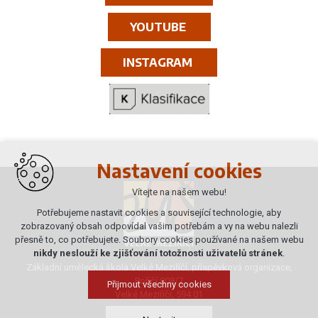
YOUTUBE
INSTAGRAM
Nastavení cookies
Vítejte na našem webu!
Potřebujeme nastavit cookies a související technologie, aby
zobrazovaný obsah odpovídal vašim potřebám a vy na webu nalezli
přesně to, co potřebujete. Soubory cookies používané na našem webu
nikdy neslouží ke zjišťování totožnosti uživatelů stránek
.
Základní umělecká škola Velké Meziříčí, příspěvková organizace,
Poříčí 808/7
Přijmout všechny cookies
Velké Meziříčí, 594 01