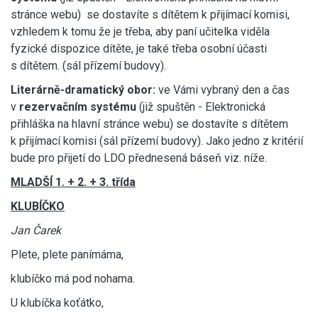
stránce webu) se dostavíte s dítětem k přijímací komisi,
vzhledem k tomu že je třeba, aby paní učitelka viděla
fyzické dispozice dítěte, je také třeba osobní účasti
s dítětem. (sál přízemí budovy).
Literárně-dramatický obor:
ve Vámi vybraný den a čas
v
rezervačním systém
u
(již spuštěn - Elektronická
přihláška na hlavní stránce webu) se dostavíte s dítětem
k přijímací komisi (sál přízemí budovy). Jako jedno z kritérií
bude pro přijetí do LDO přednesená báseň viz. níže.
MLADŠÍ 1. + 2. + 3. třída
KLUBÍČKO
Jan Čarek
Plete, plete panímáma,
klubíčko má pod nohama.
U klubíčka koťátko,