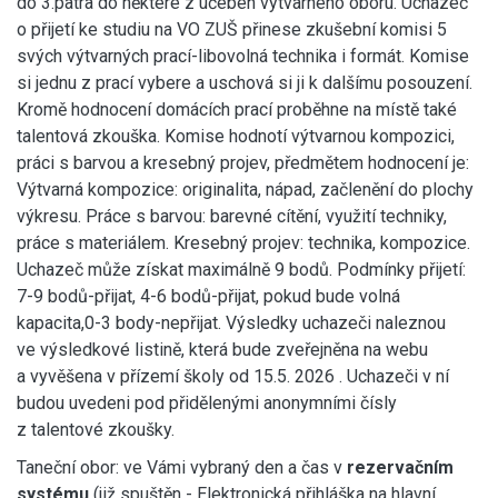
do 3.patra do některé z učeben výtvarného oboru. Uchazeč
o přijetí ke studiu na VO ZUŠ přinese zkušební komisi 5
svých výtvarných prací-libovolná technika i formát. Komise
si jednu z prací vybere a uschová si ji k dalšímu posouzení.
Kromě hodnocení domácích prací proběhne na místě také
talentová zkouška. Komise hodnotí výtvarnou kompozici,
práci s barvou a kresebný projev, předmětem hodnocení je:
Výtvarná kompozice: originalita, nápad, začlenění do plochy
výkresu. Práce s barvou: barevné cítění, využití techniky,
práce s materiálem. Kresebný projev: technika, kompozice.
Uchazeč může získat maximálně 9 bodů. Podmínky přijetí:
7-9 bodů-přijat, 4-6 bodů-přijat, pokud bude volná
kapacita,0-3 body-nepřijat. Výsledky uchazeči naleznou
ve výsledkové listině, která bude zveřejněna na webu
a vyvěšena v přízemí školy od 15.5. 2026 . Uchazeči v ní
budou uvedeni pod přidělenými anonymními čísly
z talentové zkoušky.
Taneční obor: ve Vámi vybraný den a čas v
rezervačním
systém
u
(již spuštěn - Elektronická přihláška na hlavní