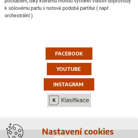
počítačem, díky kterému mohou vytvářet vlastní doprovody
k sólovému partu v notové podobě partitur ( např.
orchestrální ).
FACEBOOK
YOUTUBE
INSTAGRAM
Nastavení cookies