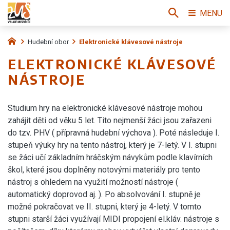
MENU
Hudební obor
Elektronické klávesové nástroje
ELEKTRONICKÉ KLÁVESOVÉ
NÁSTROJE
Studium hry na elektronické klávesové nástroje mohou
zahájit děti od věku 5 let. Tito nejmenší žáci jsou zařazeni
do tzv. PHV ( přípravná hudební výchova ). Poté následuje I.
stupeň výuky hry na tento nástroj, který je 7-letý. V I. stupni
se žáci učí základním hráčským návykům podle klavírních
škol, které jsou doplněny notovými materiály pro tento
nástroj s ohledem na využití možností nástroje (
automatický doprovod aj. ). Po absolvování I. stupně je
možné pokračovat ve II. stupni, který je 4-letý. V tomto
stupni starší žáci využívají MIDI propojení el.kláv. nástroje s