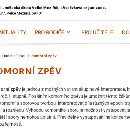
í umělecká škola Velké Meziříčí, příspěvková organizace,
8/7, Velké Meziříčí, 594 01
AKTUALITY
PRO RODIČE
PRO UČITELE
DO
Hudební obor
Komorní zpěv
OMORNÍ ZPĚV
orní zpěv
je jednou z možných variant skupinové interpretace, 
.roč. I. stupně. Posláním komorního zpěvu je umožnit těmto žákům
 komorní a sborovou tvorbou, interpretovat díla různých epoch, sty
ní a rozhledu. Výhodou komorního sboru je možnost vystupovat jak
ětší sbory nemohou uplatnit. Pravidelné vystupování na koncerte
zřejmostí.