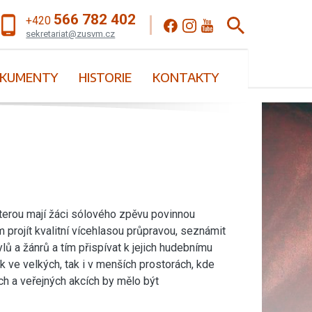
566 782 402
+420
sekretariat@zusvm.cz
KUMENTY
HISTORIE
KONTAKTY
kterou mají žáci sólového zpěvu povinnou
 projít kvalitní vícehlasou průpravou, seznámit
lů a žánrů a tím přispívat k jejich hudebnímu
 ve velkých, tak i v menších prostorách, kde
ch a veřejných akcích by mělo být