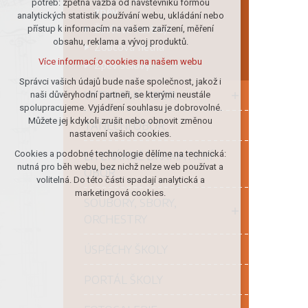
potřeb: zpětná vazba od návštěvníků formou
zpěv
analytických statistik používání webu, ukládání nebo
udržení kontextu stránek (session):
Žesťové nástroje
přístup k informacím na vašem zařízení, měření
případná přihlášení, volby jazyka, apod.
obsahu, reklama a vývoj produktů.
Zobcová flétna
Volitelná cookies
Více informací o cookies na našem webu
Zpěv sólový
analytická pro anonymizované
vyhodnocení návštěvnosti
Správci vašich údajů bude naše společnost, jakož i
VÝTVARNÝ OBOR
naši důvěryhodní partneři, se kterými neustále
marketingová cookies (Google)
spolupracujeme. Vyjádření souhlasu je dobrovolné.
Více informací o cookies na našem webu
Můžete jej kdykoli zrušit nebo obnovit změnou
TANEČNÍ OBOR
nastavení vašich cookies.
Cookies a podobné technologie dělíme na technická:
LITERÁRNĚ DRAMATICKÝ
Přijmout všechny cookies
nutná pro běh webu, bez nichž nelze web používat a
OBOR
volitelná. Do této části spadají analytická a
Odmítnout vše
marketingová cookies.
SOUBORY, SBORY,
ORCHESTRY
ÚSPĚCHY ŠKOLY
PORTÁL ŠKOLY