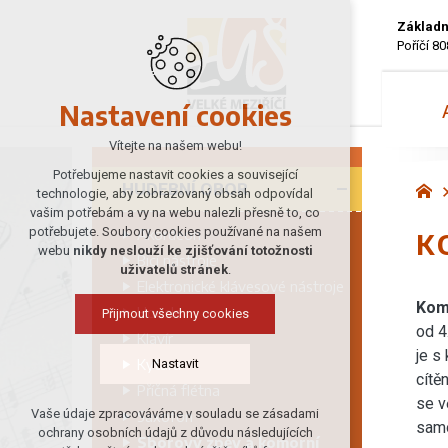
Základn
Poříčí 80
Nastavení cookies
Vítejte na našem webu!
Potřebujeme nastavit cookies a související
HUDEBNÍ OBOR
technologie, aby zobrazovaný obsah odpovídal
vašim potřebám a vy na webu nalezli přesně to, co
potřebujete. Soubory cookies používané na našem
Akordeon
K
webu
nikdy neslouží ke zjišťování totožnosti
Bicí nástroje
uživatelů stránek
.
Elektronické klávesové nástroje
Kom
Housle
Přijmout všechny cookies
od 4
Klavír
je s
Kytara
Nastavit
cítě
Příčná flétna
se v
Vaše údaje zpracováváme v souladu se zásadami
Saxofon
Technická cookies
samo
ochrany osobních údajů z důvodu následujících
Sborový zpěv a komorní
nutná pro provozování webu