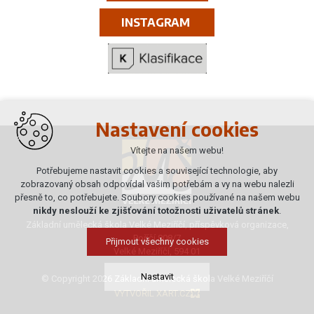
INSTAGRAM
Nastavení cookies
Vítejte na našem webu!
Potřebujeme nastavit cookies a související technologie, aby
zobrazovaný obsah odpovídal vašim potřebám a vy na webu nalezli
přesně to, co potřebujete. Soubory cookies používané na našem webu
nikdy neslouží ke zjišťování totožnosti uživatelů stránek
.
Základní umělecká škola Velké Meziříčí, příspěvková organizace,
Poříčí 808/7
Přijmout všechny cookies
Velké Meziříčí, 594 01
Nastavit
© Copyright 2026 Základní umělecká škola Velké Meziříčí
VYTVOŘIL XART.CZ