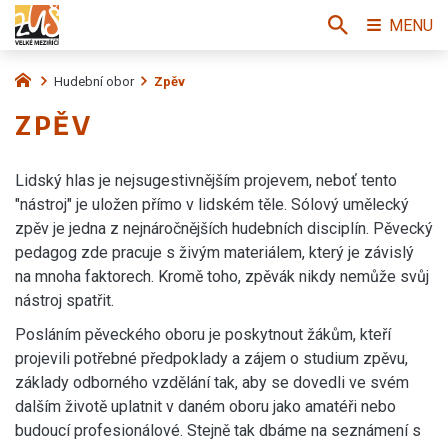
MENU
Hudební obor
Zpěv
ZPĚV
Lidský hlas je nejsugestivnějším projevem, neboť tento
"nástroj" je uložen přímo v lidském těle. Sólový umělecký
zpěv je jedna z nejnáročnějších hudebních disciplín. Pěvecký
pedagog zde pracuje s živým materiálem, který je závislý
na mnoha faktorech. Kromě toho, zpěvák nikdy nemůže svůj
nástroj spatřit.
Posláním pěveckého oboru je poskytnout žákům, kteří
projevili potřebné předpoklady a zájem o studium zpěvu,
základy odborného vzdělání tak, aby se dovedli ve svém
dalším životě uplatnit v daném oboru jako amatéři nebo
budoucí profesionálové. Stejně tak dbáme na seznámení s