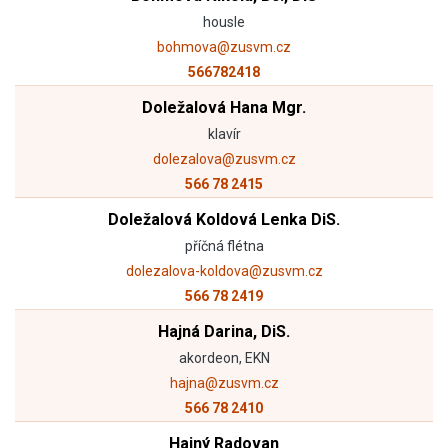
housle
bohmova@zusvm.cz
566782418
Doležalová Hana Mgr.
klavír
dolezalova@zusvm.cz
566 78 2415
Doležalová Koldová Lenka DiS.
příčná flétna
dolezalova-koldova@zusvm.cz
566 78 2419
Hajná Darina, DiS.
akordeon, EKN
hajna@zusvm.cz
566 78 2410
Hajný Radovan