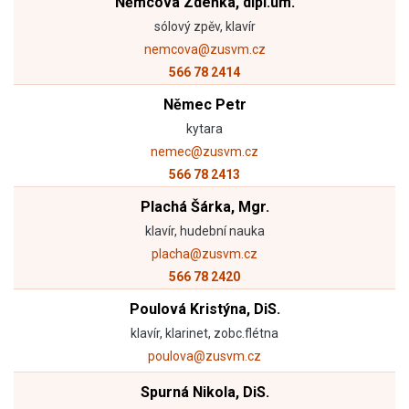
Němcová Zdeňka, dipl.um.
sólový zpěv, klavír
nemcova@zusvm.cz
566 78 2414
Němec Petr
kytara
nemec@zusvm.cz
566 78 2413
Plachá Šárka, Mgr.
klavír, hudební nauka
placha@zusvm.cz
566 78 2420
Poulová Kristýna, DiS.
klavír, klarinet, zobc.flétna
poulova@zusvm.cz
Spurná Nikola, DiS.