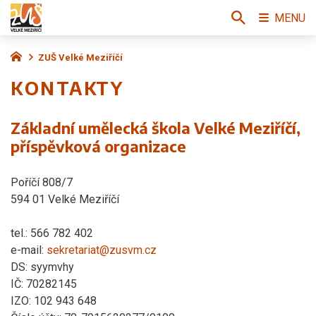
MENU
ZUŠ Velké Meziříčí
KONTAKTY
Základní umělecká škola Velké Meziříčí,
příspěvková organizace
Poříčí 808/7
594 01 Velké Meziříčí
tel.: 566 782 402
e-mail:
sekretariat@zusvm.cz
DS: syymvhy
IČ: 70282145
IZO: 102 943 648