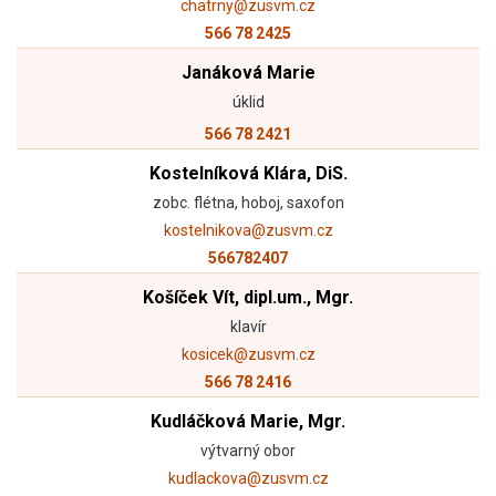
chatrny@zusvm.cz
566 78 2425
Janáková Marie
úklid
566 78 2421
Kostelníková Klára, DiS.
zobc. flétna, hoboj, saxofon
kostelnikova@zusvm.cz
566782407
Košíček Vít, dipl.um., Mgr.
klavír
kosicek@zusvm.cz
566 78 2416
Kudláčková Marie, Mgr.
výtvarný obor
kudlackova@zusvm.cz