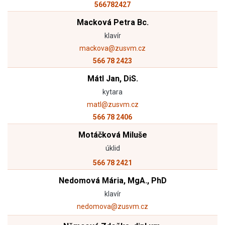
566782427
Macková Petra Bc.
klavír
mackova@zusvm.cz
566 78 2423
Mátl Jan, DiS.
kytara
matl@zusvm.cz
566 78 2406
Motáčková Miluše
úklid
566 78 2421
Nedomová Mária, MgA., PhD
klavír
nedomova@zusvm.cz