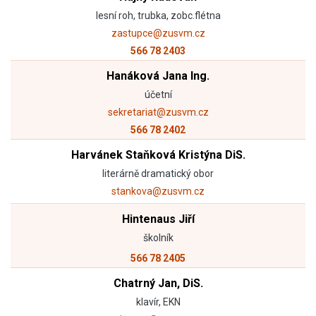
lesní roh, trubka, zobc.flétna
zastupce@zusvm.cz
566 78 2403
Hanáková Jana Ing.
účetní
sekretariat@zusvm.cz
566 78 2402
Harvánek Staňková Kristýna DiS.
literárně dramatický obor
stankova@zusvm.cz
Hintenaus Jiří
školník
566 78 2405
Chatrný Jan, DiS.
klavír, EKN