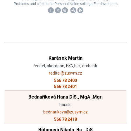
Karásek Martin
ředitel, akordeon, EKN,bicí, orchestr
reditel@zusvm.cz
566 78 2400
566 78 2401
Bednaříková Hana DiS., MgA.,Mgr.
housle
bednarikova@zusvm.cz
566 78 2418
Böhmová Nikola, Bc., DiS