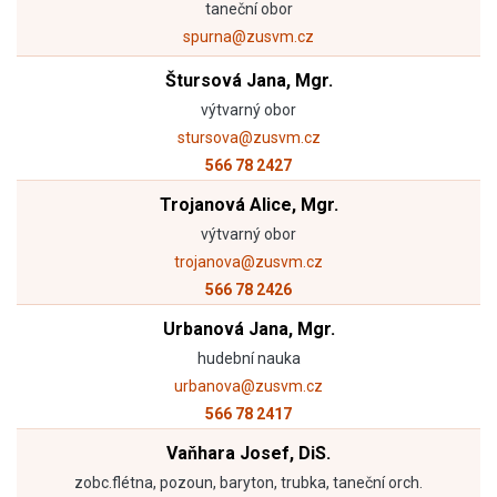
taneční obor
spurna@zusvm.cz
Štursová Jana, Mgr.
výtvarný obor
stursova@zusvm.cz
566 78 2427
Trojanová Alice, Mgr.
výtvarný obor
trojanova@zusvm.cz
566 78 2426
Urbanová Jana, Mgr.
hudební nauka
urbanova@zusvm.cz
566 78 2417
Vaňhara Josef, DiS.
zobc.flétna, pozoun, baryton, trubka, taneční orch.