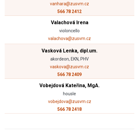
vanhara@zusvm.cz
566 78 2412
Valachová Irena
violoncello
valachova@zusvm.cz
Vasková Lenka, dipl.um.
akordeon, EKN, PHV
vaskova@zusvm.cz
566 78 2409
Vobejdová Kateřina, MgA.
housle
vobejdova@zusvm.cz
566 78 2418