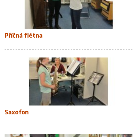
Příčná flétna
Saxofon