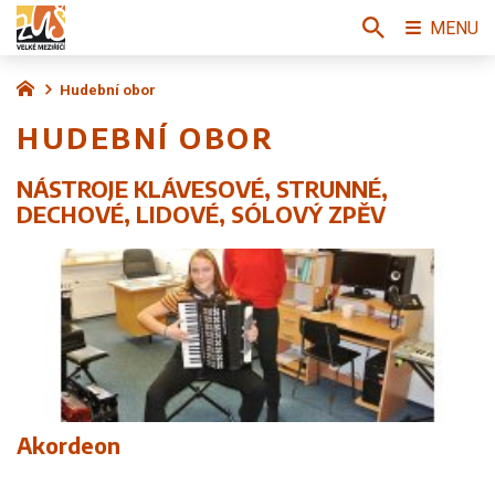
MENU
Hudební obor
HUDEBNÍ OBOR
NÁSTROJE KLÁVESOVÉ, STRUNNÉ,
DECHOVÉ, LIDOVÉ, SÓLOVÝ ZPĚV
Akordeon