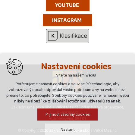
YOUTUBE
INSTAGRAM
Nastavení cookies
Vítejte na našem webu!
Potřebujeme nastavit cookies a související technologie, aby
zobrazovaný obsah odpovídal vašim potřebám a vy na webu nalezli
přesně to, co potřebujete. Soubory cookies používané na našem webu
nikdy neslouží ke zjišťování totožnosti uživatelů stránek
.
Základní umělecká škola Velké Meziříčí, příspěvková organizace,
Poříčí 808/7
Přijmout všechny cookies
Velké Meziříčí, 594 01
Nastavit
© Copyright 2026 Základní umělecká škola Velké Meziříčí