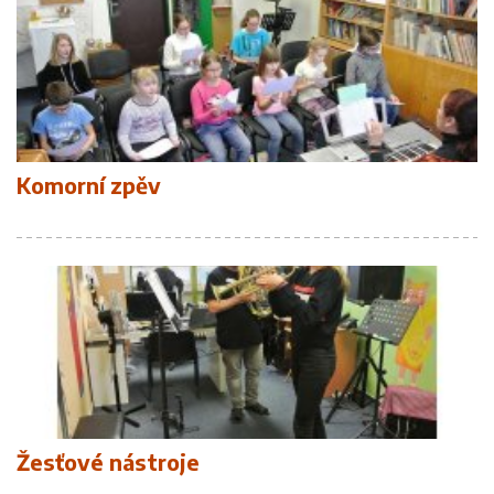
Komorní zpěv
Žesťové nástroje