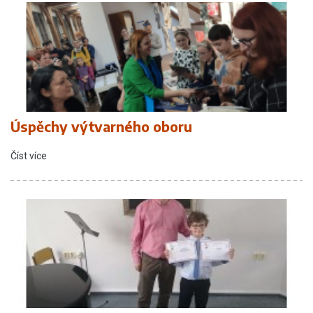
Úspěchy výtvarného oboru
Číst více