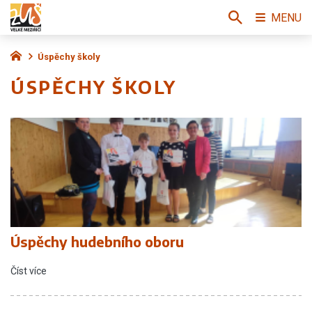
MENU
Úspěchy školy
ÚSPĚCHY ŠKOLY
Úspěchy hudebního oboru
Číst více