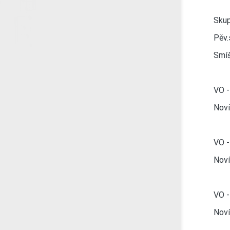
Skup
Pěv.
Smíš
VO -
Noví
VO -
Noví
VO -
Noví