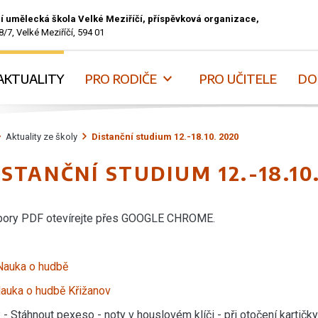
í umělecká škola Velké Meziříčí, příspěvková organizace,
8/7, Velké Meziříčí, 594 01
AKTUALITY
PRO RODIČE
PRO UČITELE
DO
Aktuality ze školy
Distanční studium 12.-18.10. 2020
ISTANČNÍ STUDIUM 12.-18.10
bory PDF otevírejte přes GOOGLE CHROME.
Nauka o hudbě
auka o hudbě Křižanov
- Stáhnout pexeso - noty v houslovém klíči - při otočení kartičky