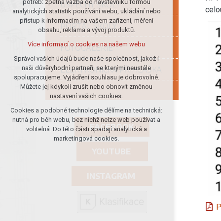
potřeb: zpětná vazba od návštěvníků formou
ÚSPĚCHY ŠKOLY
celo
analytických statistik používání webu, ukládání nebo
udržení kontextu stránek (session):
přístup k informacím na vašem zařízení, měření
případná přihlášení, volby jazyka, apod.
PORTÁL ŠKOLY
obsahu, reklama a vývoj produktů.
Volitelná cookies
Více informací o cookies na našem webu
FOTOGALERIE
analytická pro anonymizované
vyhodnocení návštěvnosti
Správci vašich údajů bude naše společnost, jakož i
naši důvěryhodní partneři, se kterými neustále
ELEKTRONICKÁ PŘIHLÁŠKA
marketingová cookies (Google)
spolupracujeme. Vyjádření souhlasu je dobrovolné.
Více informací o cookies na našem webu
Můžete jej kdykoli zrušit nebo obnovit změnou
nastavení vašich cookies.
Cookies a podobné technologie dělíme na technická:
Přijmout všechny cookies
nutná pro běh webu, bez nichž nelze web používat a
FACEBOOK
volitelná. Do této části spadají analytická a
Odmítnout vše
marketingová cookies.
YOUTUBE
INSTAGRAM
P