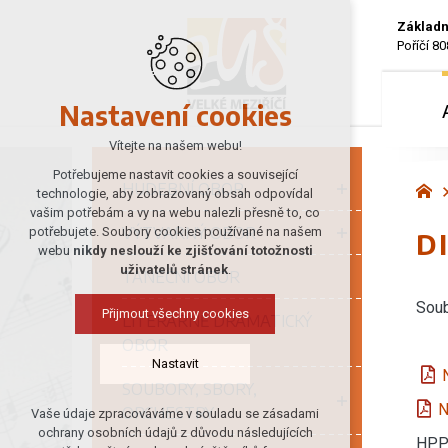
Základn
Poříčí 80
Nastavení cookies
Vítejte na našem webu!
Potřebujeme nastavit cookies a související
HUDEBNÍ OBOR
technologie, aby zobrazovaný obsah odpovídal
vašim potřebám a vy na webu nalezli přesně to, co
VÝTVARNÝ OBOR
potřebujete. Soubory cookies používané na našem
D
webu
nikdy neslouží ke zjišťování totožnosti
uživatelů stránek
.
TANEČNÍ OBOR
Sou
Přijmout všechny cookies
LITERÁRNĚ DRAMATICKÝ
OBOR
Nastavit
SOUBORY, SBORY,
N
ORCHESTRY
Vaše údaje zpracováváme v souladu se zásadami
Technická cookies
ochrany osobních údajů z důvodu následujících
HPP 
nutná pro provozování webu