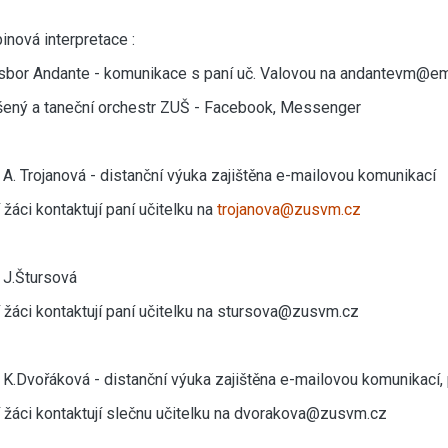
inová interpretace :
sbor Andante - komunikace s paní uč. Valovou na andantevm@em
ený a taneční orchestr ZUŠ - Facebook, Messenger
 A. Trojanová - distanční výuka zajištěna e-mailovou komunikací
 žáci kontaktují paní učitelku na
trojanova@zusvm.cz
 J.Štursová
 žáci kontaktují paní učitelku na stursova@zusvm.cz
 K.Dvořáková - distanční výuka zajištěna e-mailovou komunikac
 žáci kontaktují slečnu učitelku na dvorakova@zusvm.cz