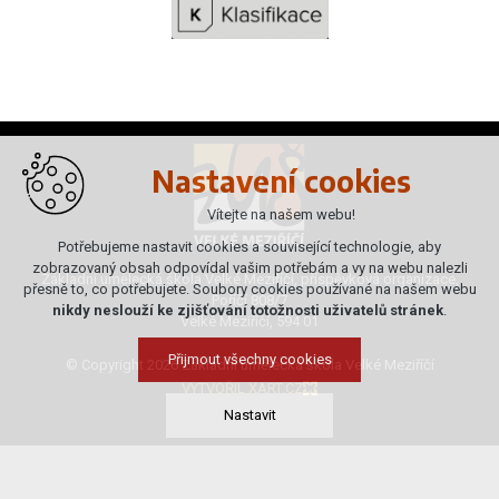
Nastavení cookies
Vítejte na našem webu!
Potřebujeme nastavit cookies a související technologie, aby
zobrazovaný obsah odpovídal vašim potřebám a vy na webu nalezli
Základní umělecká škola Velké Meziříčí, příspěvková organizace,
přesně to, co potřebujete. Soubory cookies používané na našem webu
Poříčí 808/7
nikdy neslouží ke zjišťování totožnosti uživatelů stránek
.
Velké Meziříčí, 594 01
Přijmout všechny cookies
© Copyright 2026 Základní umělecká škola Velké Meziříčí
VYTVOŘIL XART.CZ
Nastavit
Technická cookies