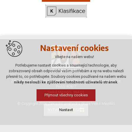
Nastavení cookies
Vítejte na našem webu!
Potřebujeme nastavit cookies a související technologie, aby
zobrazovaný obsah odpovídal vašim potřebám a vy na webu nalezli
přesně to, co potřebujete. Soubory cookies používané na našem webu
Základní umělecká škola Velké Meziříčí, příspěvková organizace,
nikdy neslouží ke zjišťování totožnosti uživatelů stránek
.
Poříčí 808/7
Velké Meziříčí, 594 01
Přijmout všechny cookies
© Copyright 2026 Základní umělecká škola Velké Meziříčí
VYTVOŘIL XART.CZ
Nastavit
Technická cookies