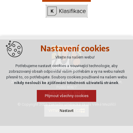
Nastavení cookies
Vítejte na našem webu!
Potřebujeme nastavit cookies a související technologie, aby
zobrazovaný obsah odpovídal vašim potřebám a vy na webu nalezli
přesně to, co potřebujete. Soubory cookies používané na našem webu
Základní umělecká škola Velké Meziříčí, příspěvková organizace,
nikdy neslouží ke zjišťování totožnosti uživatelů stránek
.
Poříčí 808/7
Velké Meziříčí, 594 01
Přijmout všechny cookies
© Copyright 2026 Základní umělecká škola Velké Meziříčí
VYTVOŘIL XART.CZ
Nastavit
Technická cookies