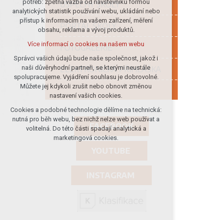
potřeb: zpětná vazba od návštěvníků formou
ÚSPĚCHY ŠKOLY
analytických statistik používání webu, ukládání nebo
udržení kontextu stránek (session):
přístup k informacím na vašem zařízení, měření
případná přihlášení, volby jazyka, apod.
PORTÁL ŠKOLY
obsahu, reklama a vývoj produktů.
Volitelná cookies
Více informací o cookies na našem webu
FOTOGALERIE
analytická pro anonymizované
vyhodnocení návštěvnosti
Správci vašich údajů bude naše společnost, jakož i
naši důvěryhodní partneři, se kterými neustále
ELEKTRONICKÁ PŘIHLÁŠKA
marketingová cookies (Google)
spolupracujeme. Vyjádření souhlasu je dobrovolné.
Více informací o cookies na našem webu
Můžete jej kdykoli zrušit nebo obnovit změnou
nastavení vašich cookies.
Cookies a podobné technologie dělíme na technická:
Přijmout všechny cookies
nutná pro běh webu, bez nichž nelze web používat a
FACEBOOK
volitelná. Do této části spadají analytická a
Odmítnout vše
marketingová cookies.
YOUTUBE
INSTAGRAM