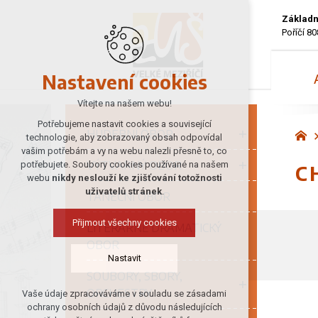
Základn
Poříčí 80
Nastavení cookies
Vítejte na našem webu!
Potřebujeme nastavit cookies a související
HUDEBNÍ OBOR
technologie, aby zobrazovaný obsah odpovídal
vašim potřebám a vy na webu nalezli přesně to, co
VÝTVARNÝ OBOR
potřebujete. Soubory cookies používané na našem
C
webu
nikdy neslouží ke zjišťování totožnosti
uživatelů stránek
.
TANEČNÍ OBOR
Přijmout všechny cookies
LITERÁRNĚ DRAMATICKÝ
OBOR
Nastavit
SOUBORY, SBORY,
ORCHESTRY
Vaše údaje zpracováváme v souladu se zásadami
Technická cookies
ochrany osobních údajů z důvodu následujících
nutná pro provozování webu