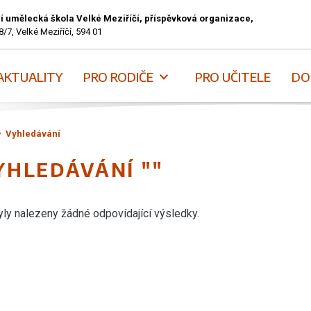
í umělecká škola Velké Meziříčí, příspěvková organizace,
8/7, Velké Meziříčí, 594 01
AKTUALITY
PRO RODIČE
PRO UČITELE
DO
Vyhledávání
YHLEDÁVÁNÍ ""
ly nalezeny žádné odpovídající výsledky.