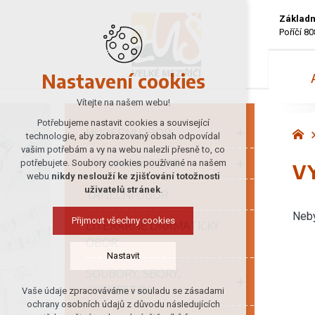
Základn
Poříčí 80
Nastavení cookies
Vítejte na našem webu!
Potřebujeme nastavit cookies a související
HUDEBNÍ OBOR
technologie, aby zobrazovaný obsah odpovídal
vašim potřebám a vy na webu nalezli přesně to, co
VÝTVARNÝ OBOR
potřebujete. Soubory cookies používané na našem
V
webu
nikdy neslouží ke zjišťování totožnosti
uživatelů stránek
.
TANEČNÍ OBOR
Neby
Přijmout všechny cookies
LITERÁRNĚ DRAMATICKÝ
OBOR
Nastavit
SOUBORY, SBORY,
ORCHESTRY
Vaše údaje zpracováváme v souladu se zásadami
Technická cookies
ochrany osobních údajů z důvodu následujících
nutná pro provozování webu