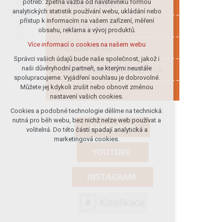
potřeb: zpětná vazba od návštěvníků formou
ÚSPĚCHY ŠKOLY
analytických statistik používání webu, ukládání nebo
udržení kontextu stránek (session):
přístup k informacím na vašem zařízení, měření
případná přihlášení, volby jazyka, apod.
PORTÁL ŠKOLY
obsahu, reklama a vývoj produktů.
Volitelná cookies
Více informací o cookies na našem webu
FOTOGALERIE
analytická pro anonymizované
vyhodnocení návštěvnosti
Správci vašich údajů bude naše společnost, jakož i
naši důvěryhodní partneři, se kterými neustále
ELEKTRONICKÁ PŘIHLÁŠKA
marketingová cookies (Google)
spolupracujeme. Vyjádření souhlasu je dobrovolné.
Více informací o cookies na našem webu
Můžete jej kdykoli zrušit nebo obnovit změnou
nastavení vašich cookies.
Cookies a podobné technologie dělíme na technická:
Přijmout všechny cookies
nutná pro běh webu, bez nichž nelze web používat a
FACEBOOK
volitelná. Do této části spadají analytická a
Odmítnout vše
marketingová cookies.
YOUTUBE
INSTAGRAM