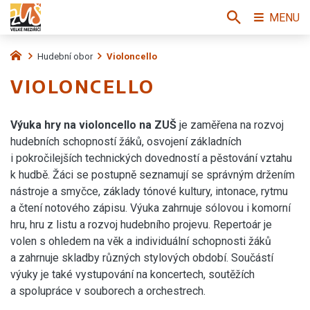
MENU
Hudební obor
Violoncello
VIOLONCELLO
Výuka hry na violoncello na ZUŠ
je zaměřena na rozvoj
hudebních schopností žáků, osvojení základních
i pokročilejších technických dovedností a pěstování vztahu
k hudbě. Žáci se postupně seznamují se správným držením
nástroje a smyčce, základy tónové kultury, intonace, rytmu
a čtení notového zápisu. Výuka zahrnuje sólovou i komorní
hru, hru z listu a rozvoj hudebního projevu. Repertoár je
volen s ohledem na věk a individuální schopnosti žáků
a zahrnuje skladby různých stylových období. Součástí
výuky je také vystupování na koncertech, soutěžích
a spolupráce v souborech a orchestrech.