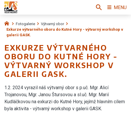
MENU
Fotogalerie
Výtvarný obor
Exkurze výtvarného oboru do Kutné Hory - výtvarný workshop v
galerii GASK.
EXKURZE VÝTVARNÉHO
OBORU DO KUTNÉ HORY -
VÝTVARNÝ WORKSHOP V
GALERII GASK.
1.2. 2024 vyrazil náš výtvarný obor s p.uč. Mgr. Alicí
Trojanovou, Mgr. Janou Štursovou a sl.uč. Mgr. Marií
Kudláčkovou na exkurzi do Kutné Hory, jejímž hlavním cílem
byla aktivita - výtvarný workshop v galerii GASK.