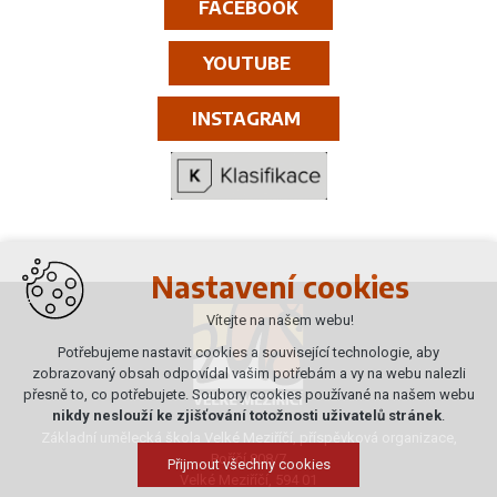
FACEBOOK
YOUTUBE
INSTAGRAM
Nastavení cookies
Vítejte na našem webu!
Potřebujeme nastavit cookies a související technologie, aby
zobrazovaný obsah odpovídal vašim potřebám a vy na webu nalezli
přesně to, co potřebujete. Soubory cookies používané na našem webu
nikdy neslouží ke zjišťování totožnosti uživatelů stránek
.
Základní umělecká škola Velké Meziříčí, příspěvková organizace,
Poříčí 808/7
Přijmout všechny cookies
Velké Meziříčí, 594 01