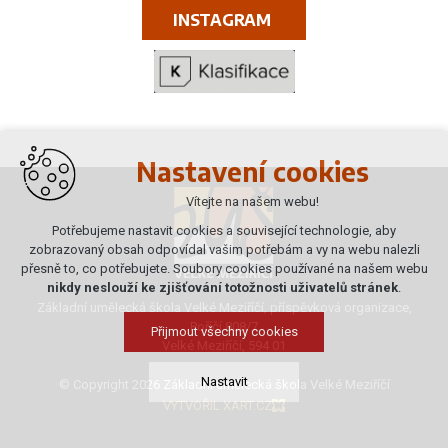
INSTAGRAM
Nastavení cookies
Vítejte na našem webu!
Potřebujeme nastavit cookies a související technologie, aby
zobrazovaný obsah odpovídal vašim potřebám a vy na webu nalezli
přesně to, co potřebujete. Soubory cookies používané na našem webu
nikdy neslouží ke zjišťování totožnosti uživatelů stránek
.
Základní umělecká škola Velké Meziříčí, příspěvková organizace,
Poříčí 808/7
Přijmout všechny cookies
Velké Meziříčí, 594 01
Nastavit
© Copyright 2026 Základní umělecká škola Velké Meziříčí
VYTVOŘIL XART.CZ
Technická cookies