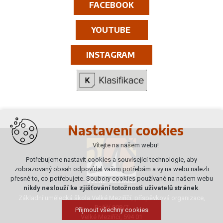
FACEBOOK
YOUTUBE
INSTAGRAM
Nastavení cookies
Vítejte na našem webu!
Potřebujeme nastavit cookies a související technologie, aby
zobrazovaný obsah odpovídal vašim potřebám a vy na webu nalezli
přesně to, co potřebujete. Soubory cookies používané na našem webu
nikdy neslouží ke zjišťování totožnosti uživatelů stránek
.
Základní umělecká škola Velké Meziříčí, příspěvková organizace,
Poříčí 808/7
Přijmout všechny cookies
Velké Meziříčí, 594 01