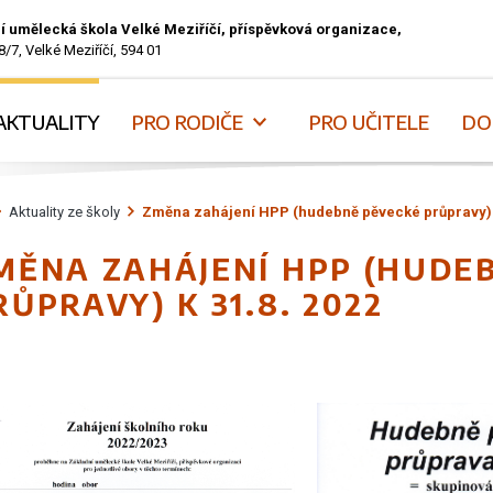
í umělecká škola Velké Meziříčí, příspěvková organizace,
8/7, Velké Meziříčí, 594 01
AKTUALITY
PRO RODIČE
PRO UČITELE
DO
Aktuality ze školy
Změna zahájení HPP (hudebně pěvecké průpravy) k
MĚNA ZAHÁJENÍ HPP (HUDE
RŮPRAVY) K 31.8. 2022