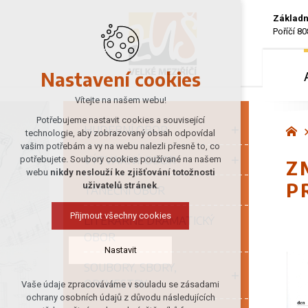
Základn
Poříčí 80
Nastavení cookies
Vítejte na našem webu!
Potřebujeme nastavit cookies a související
HUDEBNÍ OBOR
technologie, aby zobrazovaný obsah odpovídal
vašim potřebám a vy na webu nalezli přesně to, co
VÝTVARNÝ OBOR
potřebujete. Soubory cookies používané na našem
Z
webu
nikdy neslouží ke zjišťování totožnosti
P
uživatelů stránek
.
TANEČNÍ OBOR
Přijmout všechny cookies
LITERÁRNĚ DRAMATICKÝ
OBOR
Nastavit
SOUBORY, SBORY,
ORCHESTRY
Vaše údaje zpracováváme v souladu se zásadami
Technická cookies
ochrany osobních údajů z důvodu následujících
nutná pro provozování webu