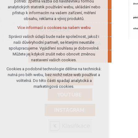
potřeb: zpětná vazba od návštěvníků formou
ÚSPĚCHY ŠKOLY
analytických statistik používání webu, ukládání nebo
udržení kontextu stránek (session):
přístup k informacím na vašem zařízení, měření
případná přihlášení, volby jazyka, apod.
PORTÁL ŠKOLY
obsahu, reklama a vývoj produktů.
Volitelná cookies
Více informací o cookies na našem webu
FOTOGALERIE
analytická pro anonymizované
vyhodnocení návštěvnosti
Správci vašich údajů bude naše společnost, jakož i
naši důvěryhodní partneři, se kterými neustále
ELEKTRONICKÁ PŘIHLÁŠKA
marketingová cookies (Google)
spolupracujeme. Vyjádření souhlasu je dobrovolné.
Více informací o cookies na našem webu
Můžete jej kdykoli zrušit nebo obnovit změnou
nastavení vašich cookies.
Cookies a podobné technologie dělíme na technická:
Přijmout všechny cookies
nutná pro běh webu, bez nichž nelze web používat a
FACEBOOK
volitelná. Do této části spadají analytická a
Odmítnout vše
marketingová cookies.
YOUTUBE
INSTAGRAM