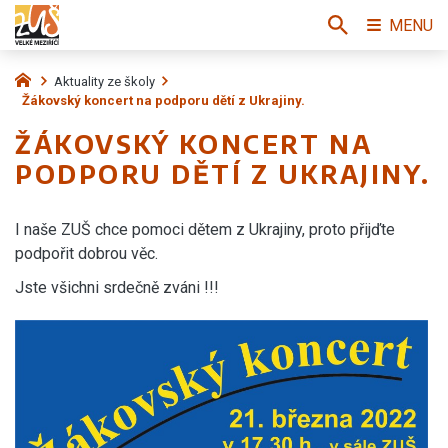
MENU
Aktuality ze školy
Žákovský koncert na podporu dětí z Ukrajiny.
ŽÁKOVSKÝ KONCERT NA
PODPORU DĚTÍ Z UKRAJINY.
I naše ZUŠ chce pomoci dětem z Ukrajiny, proto přijďte
podpořit dobrou věc.
Jste všichni srdečně zváni !!!