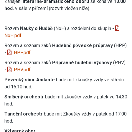
Zahájení
literárně-dramatického oboru
se koná ve
13.00
hod.
v sále v přízemí (rozvrh vložen níže) .
Rozvrh
Nauky o Hudbě
(NoH) a rozdělení do skupin -
NoH.pdf
Rozvrh a seznam žáků
Hudebně pěvecké průpravy
(HPP)
-
HPP.pdf
Rozvrh a seznam žáků
Přípravné hudební výchovy
(PHV)
-
PHV.pdf
Pěvecký sbor Andante
bude mít zkoušky vždy ve středu
od 16.10 hod.
Smíšený orchestr
bude mít zkoušky vždy v pátek ve 14.30
hod.
Taneční orchestr
bude mít Zkoušky vždy v pátek od 17.00
hod.
Výtvarný obor