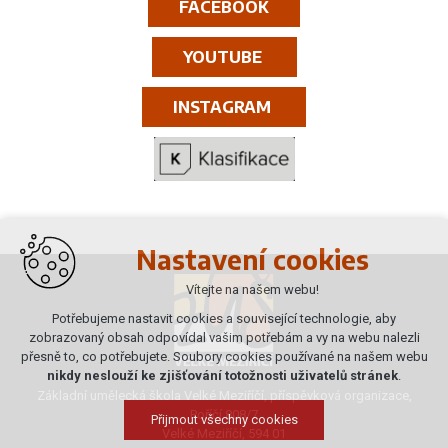
FACEBOOK
YOUTUBE
INSTAGRAM
Nastavení cookies
Vítejte na našem webu!
Potřebujeme nastavit cookies a související technologie, aby
zobrazovaný obsah odpovídal vašim potřebám a vy na webu nalezli
přesně to, co potřebujete. Soubory cookies používané na našem webu
nikdy neslouží ke zjišťování totožnosti uživatelů stránek
.
Základní umělecká škola Velké Meziříčí, příspěvková organizace,
Poříčí 808/7
Přijmout všechny cookies
Velké Meziříčí, 594 01