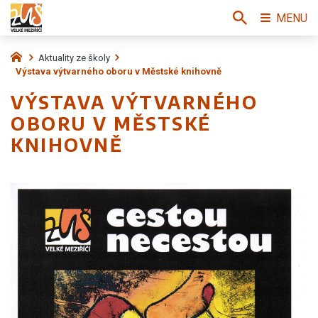
MENU
Aktuality ze školy
Výstava výtvarného oboru v Městské knihovně
VÝSTAVA VÝTVARNÉHO
OBORU V MĚSTSKÉ
KNIHOVNĚ