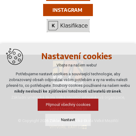
INSTAGRAM
Nastavení cookies
Vítejte na našem webu!
Potřebujeme nastavit cookies a související technologie, aby
zobrazovaný obsah odpovídal vašim potřebám a vy na webu nalezli
přesně to, co potřebujete. Soubory cookies používané na našem webu
nikdy neslouží ke zjišťování totožnosti uživatelů stránek
.
Základní umělecká škola Velké Meziříčí, příspěvková organizace,
Poříčí 808/7
Přijmout všechny cookies
Velké Meziříčí, 594 01
Nastavit
© Copyright 2026 Základní umělecká škola Velké Meziříčí
VYTVOŘIL XART.CZ