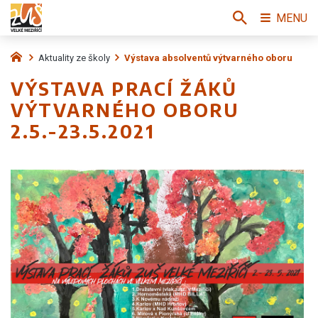
MENU
Aktuality ze školy
Výstava absolventů výtvarného oboru
VÝSTAVA PRACÍ ŽÁKŮ
VÝTVARNÉHO OBORU
2.5.-23.5.2021