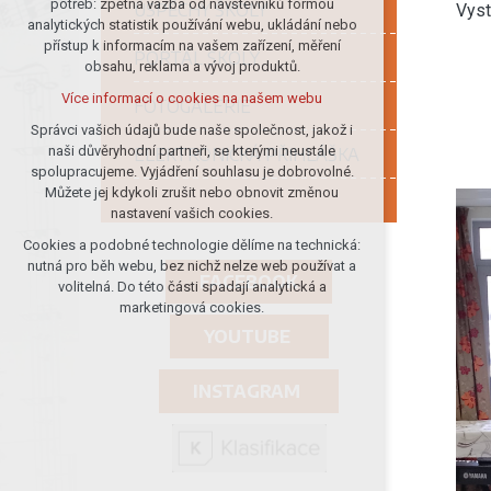
potřeb: zpětná vazba od návštěvníků formou
ÚSPĚCHY ŠKOLY
Vyst
analytických statistik používání webu, ukládání nebo
udržení kontextu stránek (session):
přístup k informacím na vašem zařízení, měření
případná přihlášení, volby jazyka, apod.
PORTÁL ŠKOLY
obsahu, reklama a vývoj produktů.
Volitelná cookies
Více informací o cookies na našem webu
FOTOGALERIE
analytická pro anonymizované
vyhodnocení návštěvnosti
Správci vašich údajů bude naše společnost, jakož i
naši důvěryhodní partneři, se kterými neustále
ELEKTRONICKÁ PŘIHLÁŠKA
marketingová cookies (Google)
spolupracujeme. Vyjádření souhlasu je dobrovolné.
Více informací o cookies na našem webu
Můžete jej kdykoli zrušit nebo obnovit změnou
nastavení vašich cookies.
Cookies a podobné technologie dělíme na technická:
Přijmout všechny cookies
nutná pro běh webu, bez nichž nelze web používat a
FACEBOOK
volitelná. Do této části spadají analytická a
Odmítnout vše
marketingová cookies.
YOUTUBE
INSTAGRAM