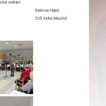
ečná setkání.
Hajný
eziříčí