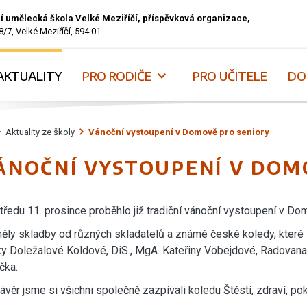
í umělecká škola Velké Meziříčí, příspěvková organizace,
8/7, Velké Meziříčí, 594 01
AKTUALITY
PRO RODIČE
PRO UČITELE
DO
Aktuality ze školy
Vánoční vystoupení v Domově pro seniory
ÁNOČNÍ VYSTOUPENÍ V DOM
tředu 11. prosince proběhlo již tradiční vánoční vystoupení v Do
ěly skladby od různých skladatelů a známé české koledy, které za
y Doležalové Koldové, DiS., MgA. Kateřiny Vobejdové, Radovana 
čka.
ávěr jsme si všichni společně zazpívali koledu Štěstí, zdraví, po