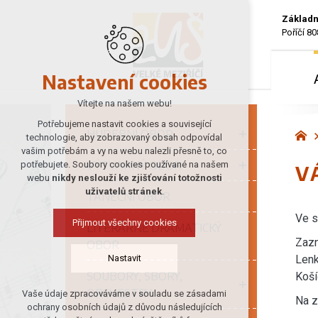
Základn
Poříčí 80
Nastavení cookies
Vítejte na našem webu!
Potřebujeme nastavit cookies a související
HUDEBNÍ OBOR
technologie, aby zobrazovaný obsah odpovídal
vašim potřebám a vy na webu nalezli přesně to, co
VÝTVARNÝ OBOR
potřebujete. Soubory cookies používané na našem
V
webu
nikdy neslouží ke zjišťování totožnosti
uživatelů stránek
.
TANEČNÍ OBOR
Ve s
Přijmout všechny cookies
LITERÁRNĚ DRAMATICKÝ
Zazn
OBOR
Lenk
Nastavit
SOUBORY, SBORY,
Koší
ORCHESTRY
Vaše údaje zpracováváme v souladu se zásadami
Na z
Technická cookies
ochrany osobních údajů z důvodu následujících
nutná pro provozování webu