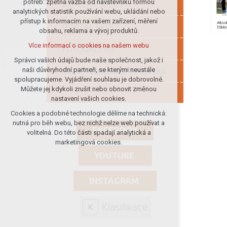
potřeb: zpětná vazba od návštěvníků formou
ÚSPĚCHY ŠKOLY
analytických statistik používání webu, ukládání nebo
udržení kontextu stránek (session):
přístup k informacím na vašem zařízení, měření
případná přihlášení, volby jazyka, apod.
PORTÁL ŠKOLY
obsahu, reklama a vývoj produktů.
Volitelná cookies
Více informací o cookies na našem webu
FOTOGALERIE
analytická pro anonymizované
vyhodnocení návštěvnosti
Správci vašich údajů bude naše společnost, jakož i
naši důvěryhodní partneři, se kterými neustále
ELEKTRONICKÁ PŘIHLÁŠKA
marketingová cookies (Google)
spolupracujeme. Vyjádření souhlasu je dobrovolné.
Více informací o cookies na našem webu
Můžete jej kdykoli zrušit nebo obnovit změnou
nastavení vašich cookies.
Cookies a podobné technologie dělíme na technická:
Přijmout všechny cookies
nutná pro běh webu, bez nichž nelze web používat a
FACEBOOK
volitelná. Do této části spadají analytická a
Odmítnout vše
marketingová cookies.
YOUTUBE
INSTAGRAM