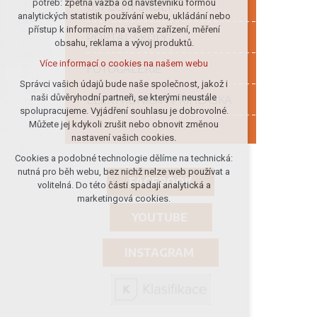
potřeb: zpětná vazba od návštěvníků formou
ÚSPĚCHY ŠKOLY
analytických statistik používání webu, ukládání nebo
udržení kontextu stránek (session):
přístup k informacím na vašem zařízení, měření
případná přihlášení, volby jazyka, apod.
PORTÁL ŠKOLY
obsahu, reklama a vývoj produktů.
Volitelná cookies
Více informací o cookies na našem webu
FOTOGALERIE
analytická pro anonymizované
vyhodnocení návštěvnosti
Správci vašich údajů bude naše společnost, jakož i
naši důvěryhodní partneři, se kterými neustále
ELEKTRONICKÁ PŘIHLÁŠKA
marketingová cookies (Google)
spolupracujeme. Vyjádření souhlasu je dobrovolné.
Více informací o cookies na našem webu
Můžete jej kdykoli zrušit nebo obnovit změnou
nastavení vašich cookies.
Cookies a podobné technologie dělíme na technická:
Přijmout všechny cookies
nutná pro běh webu, bez nichž nelze web používat a
FACEBOOK
volitelná. Do této části spadají analytická a
Odmítnout vše
marketingová cookies.
YOUTUBE
INSTAGRAM