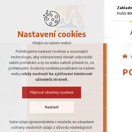
Základn
Poříčí 80
Nastavení cookies
Vítejte na našem webu!
Potřebujeme nastavit cookies a související
HUDEBNÍ OBOR
technologie, aby zobrazovaný obsah odpovídal
vašim potřebám a vy na webu nalezli přesně to, co
VÝTVARNÝ OBOR
potřebujete. Soubory cookies používané na našem
P
webu
nikdy neslouží ke zjišťování totožnosti
uživatelů stránek
.
TANEČNÍ OBOR
Přijmout všechny cookies
LITERÁRNĚ DRAMATICKÝ
OBOR
Nastavit
SOUBORY, SBORY,
ORCHESTRY
Vaše údaje zpracováváme v souladu se zásadami
Technická cookies
ochrany osobních údajů z důvodu následujících
nutná pro provozování webu