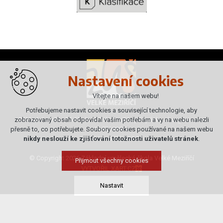
Nastavení cookies
Vítejte na našem webu!
Potřebujeme nastavit cookies a související technologie, aby
Základní umělecká škola Velké Meziříčí, příspěvková organizace,
zobrazovaný obsah odpovídal vašim potřebám a vy na webu nalezli
Poříčí 808/7
přesně to, co potřebujete. Soubory cookies používané na našem webu
Velké Meziříčí, 594 01
nikdy neslouží ke zjišťování totožnosti uživatelů stránek
.
© Copyright 2026 Základní umělecká škola Velké Meziříčí
Přijmout všechny cookies
VYTVOŘIL XART.CZ
Nastavit
Technická cookies