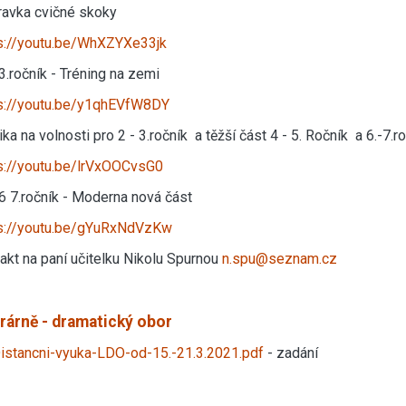
ravka cvičné skoky
s://youtu.be/WhXZYXe33jk
.,3.ročník - Tréning na zemi
s://youtu.be/y1qhEVfW8DY
ika na volnosti pro 2 - 3.ročník a těžší část 4 - 5. Ročník a 6.-7.r
s://youtu.be/lrVxOOCvsG0
.,6 7.ročník - Moderna nová část
ps://youtu.be/gYuRxNdVzKw
akt na paní učitelku Nikolu Spurnou
n.spu@seznam.cz
erárně - dramatický obor
istancni-vyuka-LDO-od-15.-21.3.2021.pdf
- zadání