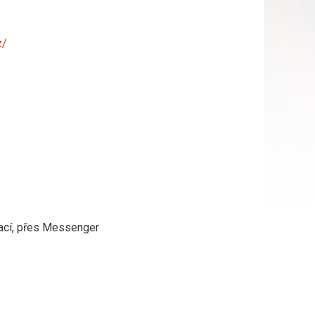
z/
kací, přes Messenger