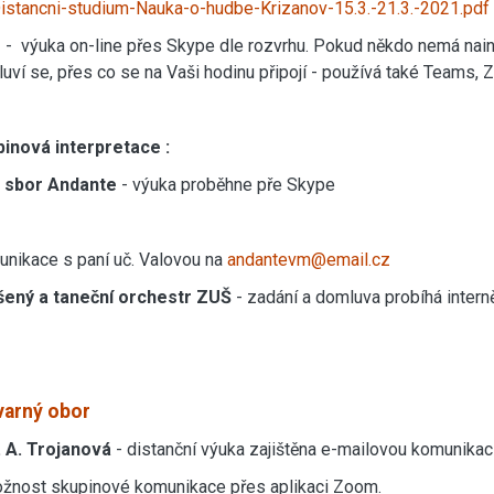
istancni-studium-Nauka-o-hudbe-Krizanov-15.3.-21.3.-2021.pdf
P
- výuka on-line přes Skype dle rozvrhu. Pokud někdo nemá nain
uví se, přes co se na Vaši hodinu připojí - používá také Team
pinová interpretace :
. sbor Andante
- výuka proběhne pře Skype
nikace s paní uč. Valovou na
andantevm@email.cz
šený a taneční orchestr ZUŠ
- zadání a domluva probíhá inter
varný obor
. A. Trojanová
- distanční výuka zajištěna e-mailovou komunikac
žnost skupinové komunikace přes aplikaci Zoom.