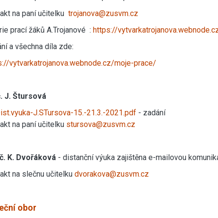
akt na paní učitelku
trojanova@zusvm.cz
rie prací žáků A.Trojanové :
https://vytvarkatrojanova.webnode.c
ní a všechna díla zde:
s://vytvarkatrojanova.webnode.cz/moje-prace/
č. J. Štursová
ist.vyuka-J.STursova-15.-21.3.-2021.pdf
- zadání
akt na paní učitelku
stursova@zusvm.cz
uč. K. Dvořáková
- distanční výuka zajištěna e-mailovou komuni
akt na slečnu učitelku
dvorakova@zusvm.cz
eční obor