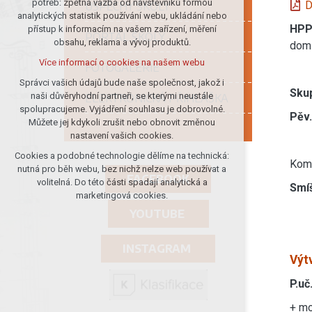
potřeb: zpětná vazba od návštěvníků formou
D
ÚSPĚCHY ŠKOLY
analytických statistik používání webu, ukládání nebo
udržení kontextu stránek (session):
HP
přístup k informacím na vašem zařízení, měření
případná přihlášení, volby jazyka, apod.
PORTÁL ŠKOLY
obsahu, reklama a vývoj produktů.
doml
Volitelná cookies
Více informací o cookies na našem webu
FOTOGALERIE
analytická pro anonymizované
vyhodnocení návštěvnosti
Správci vašich údajů bude naše společnost, jakož i
Sku
naši důvěryhodní partneři, se kterými neustále
ELEKTRONICKÁ PŘIHLÁŠKA
marketingová cookies (Google)
spolupracujeme. Vyjádření souhlasu je dobrovolné.
Pěv
Více informací o cookies na našem webu
Můžete jej kdykoli zrušit nebo obnovit změnou
nastavení vašich cookies.
Cookies a podobné technologie dělíme na technická:
Přijmout všechny cookies
Komu
nutná pro běh webu, bez nichž nelze web používat a
FACEBOOK
volitelná. Do této části spadají analytická a
Smí
Odmítnout vše
marketingová cookies.
YOUTUBE
INSTAGRAM
Výt
P.uč
+ mo