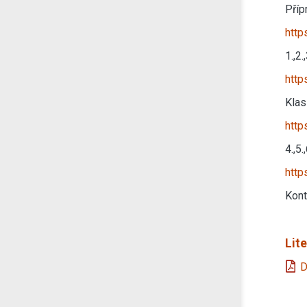
Příp
http
1.,2
http
Klas
http
4.,5
htt
Kont
Lit
D