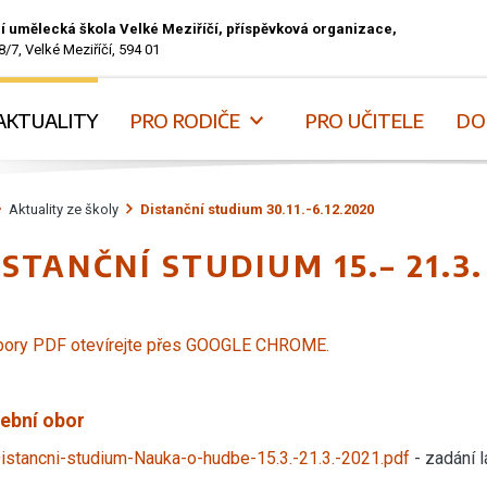
í umělecká škola Velké Meziříčí, příspěvková organizace,
8/7, Velké Meziříčí, 594 01
AKTUALITY
PRO RODIČE
PRO UČITELE
DO
Aktuality ze školy
Distanční studium 30.11.-6.12.2020
ISTANČNÍ STUDIUM 15.– 21.3.
bory PDF otevírejte přes GOOGLE CHROME.
ební obor
istancni-studium-Nauka-o-hudbe-15.3.-21.3.-2021.pdf
- zadání 