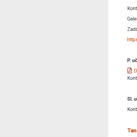
Kont
Gale
Zadá
http
P. u
D
Kont
Sl. 
Kont
Tan