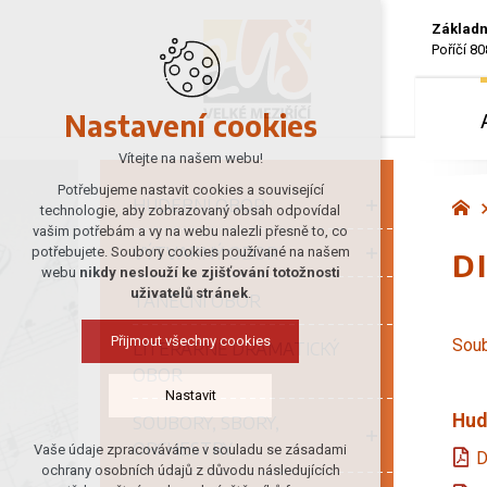
Základn
Poříčí 80
Nastavení cookies
Vítejte na našem webu!
Potřebujeme nastavit cookies a související
HUDEBNÍ OBOR
technologie, aby zobrazovaný obsah odpovídal
vašim potřebám a vy na webu nalezli přesně to, co
VÝTVARNÝ OBOR
potřebujete. Soubory cookies používané na našem
D
webu
nikdy neslouží ke zjišťování totožnosti
uživatelů stránek
.
TANEČNÍ OBOR
Přijmout všechny cookies
Sou
LITERÁRNĚ DRAMATICKÝ
OBOR
Nastavit
Hud
SOUBORY, SBORY,
ORCHESTRY
Vaše údaje zpracováváme v souladu se zásadami
D
Technická cookies
ochrany osobních údajů z důvodu následujících
nutná pro provozování webu