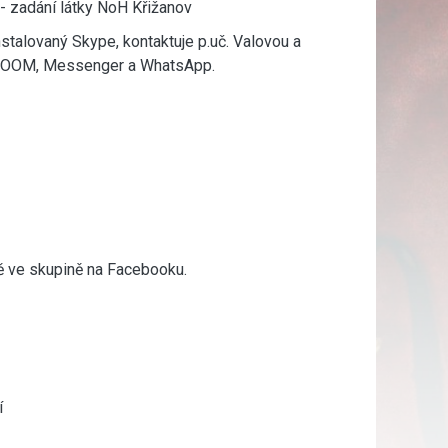
- zadání látky NoH Křižanov
stalovaný Skype, kontaktuje p.uč. Valovou a
s, ZOOM, Messenger a WhatsApp.
ně ve skupině na Facebooku.
í