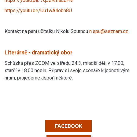
https://youtu.be/7qJzKmad2FM
https://youtu.be/Uu1wA4obn8U
Kontakt na paní učitelku Nikolu Spurnou
n.spu@seznam.cz
Literárně - dramatický obor
Schůzka přes ZOOM ve středu 24.3. mladší děti v 17.00,
starší v 18.00 hodin. Připrav si svoje scénáře k jednotlivým
hrám, projedeme aspoň některé.
FACEBOOK