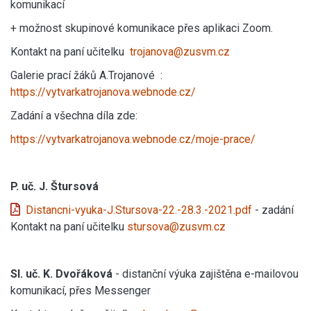
komunikací
+ možnost skupinové komunikace přes aplikaci Zoom.
Kontakt na paní učitelku
trojanova@zusvm.cz
Galerie prací žáků A.Trojanové :
https://vytvarkatrojanova.webnode.cz/
Zadání a všechna díla zde:
https://vytvarkatrojanova.webnode.cz/moje-prace/
P. uč. J. Štursová
Distancni-vyuka-J.Stursova-22.-28.3.-2021.pdf
- zadání
Kontakt na paní učitelku
stursova@zusvm.cz
Sl. uč. K. Dvořáková
- distanční výuka zajištěna e-mailovou
komunikací, přes Messenger