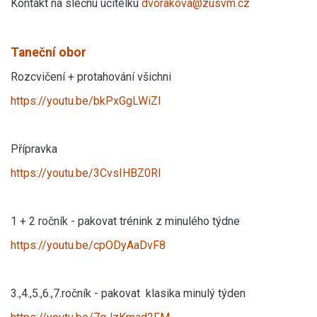
Kontakt na slečnu učitelku
dvorakova@zusvm.cz
Taneční obor
Rozcvičení + protahování všichni
https://youtu.be/bkPxGgLWiZI
Přípravka
https://youtu.be/3CvsIHBZ0RI
1 + 2 ročník - pakovat trénink z minulého týdne
https://youtu.be/cpODyAaDvF8
3.,4.,5.,6.,7.ročník - pakovat klasika minulý týden