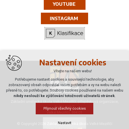
YOUTUBE
INSTAGRAM
Nastavení cookies
Vítejte na našem webu!
Potřebujeme nastavit cookies a související technologie, aby
zobrazovaný obsah odpovídal vašim potřebám a vy na webu nalezli
přesně to, co potřebujete. Soubory cookies používané na našem webu
nikdy neslouží ke zjišťování totožnosti uživatelů stránek
.
Základní umělecká škola Velké Meziříčí, příspěvková organizace,
Poříčí 808/7
Přijmout všechny cookies
Velké Meziříčí, 594 01
Nastavit
© Copyright 2026 Základní umělecká škola Velké Meziříčí